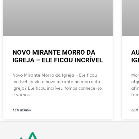
NOVO MIRANTE MORRO DA
A
IGREJA – ELE FICOU INCRÍVEL
IG
Novo Mirante Morro da Igreja – Ele ficou
Mor
incrível Já viu o novo mirante no morro da
alg
igreja? Ele ficou incrível, fomos conhece-lo
afi
e vamos
fam
LER MAIS»
LER