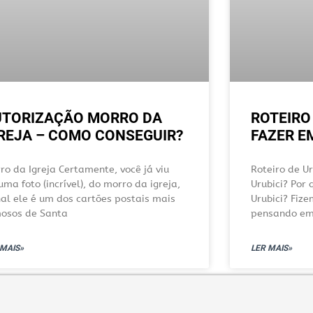
UTORIZAÇÃO MORRO DA
ROTEIRO 
REJA – COMO CONSEGUIR?
FAZER E
ro da Igreja Certamente, você já viu
Roteiro de Ur
uma foto (incrível), do morro da igreja,
Urubici? Por 
nal ele é um dos cartões postais mais
Urubici? Fize
osos de Santa
pensando em
 MAIS»
LER MAIS»