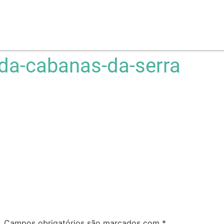
da-cabanas-da-serra
.
Campos obrigatórios são marcados com
*